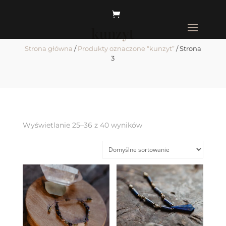
kunzyt
Strona główna
/
Produkty oznaczone “kunzyt”
/ Strona
3
Wyświetlanie 25–36 z 40 wyników