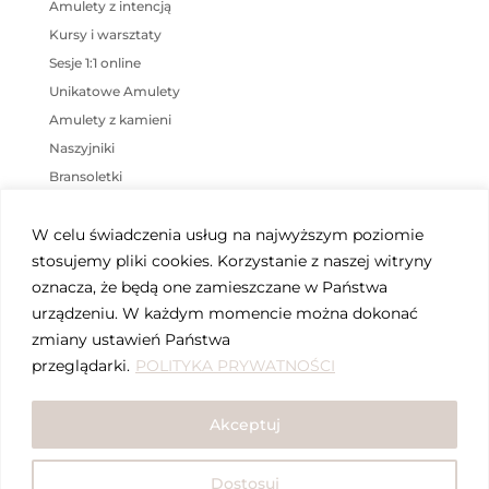
na
Amulety z intencją
stronie
stronie
produktu
Kursy i warsztaty
produktu
Sesje 1:1 online
Unikatowe Amulety
Amulety z kamieni
Naszyjniki
Bransoletki
KOSZYK
W celu świadczenia usług na najwyższym poziomie
stosujemy pliki cookies. Korzystanie z naszej witryny
Brak produktów w koszyku.
oznacza, że będą one zamieszczane w Państwa
urządzeniu. W każdym momencie można dokonać
ZNACZNIKI PRODUKTU
zmiany ustawień Państwa
przeglądarki.
POLITYKA PRYWATNOŚCI
ametyst
amulet
awenturyn
cytryn
fluoryt
harmonia
jaspis
Akceptuj
Joga Czakry Bioenergoterapia Reiki
kunzyt
labradoryt
ochrona
równowaga
spokój
Dostosuj