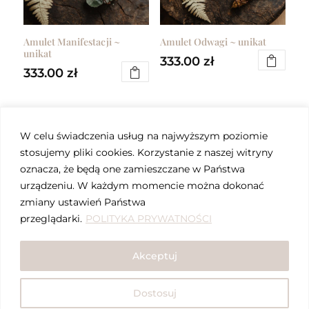
wybrać
wybrać
na
na
stronie
stronie
Amulet Manifestacji ~
Amulet Odwagi ~ unikat
unikat
produktu
produktu
333.00
zł
333.00
zł
W celu świadczenia usług na najwyższym poziomie
stosujemy pliki cookies. Korzystanie z naszej witryny
oznacza, że będą one zamieszczane w Państwa
urządzeniu. W każdym momencie można dokonać
zmiany ustawień Państwa
przeglądarki.
POLITYKA PRYWATNOŚCI
Amulet Szamana ~ unikat#1
Akceptuj
333.00
zł
Dostosuj