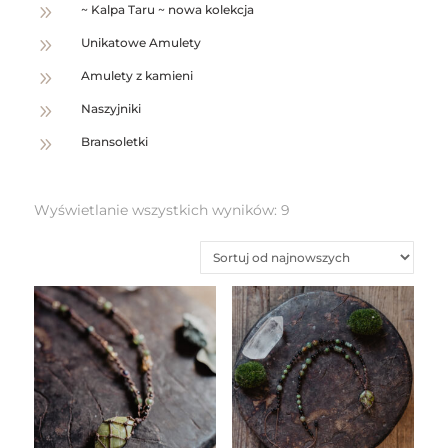
9
~ Kalpa Taru ~ nowa kolekcja
9
Unikatowe Amulety
9
Amulety z kamieni
9
Naszyjniki
9
Bransoletki
Posortowane
Wyświetlanie wszystkich wyników: 9
według
najnowszych