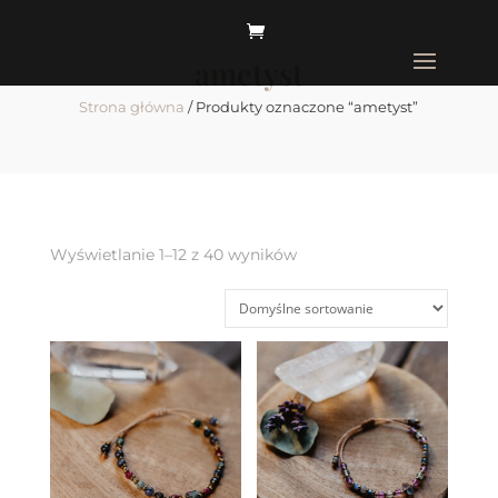
ametyst
Strona główna
/ Produkty oznaczone “ametyst”
Wyświetlanie 1–12 z 40 wyników