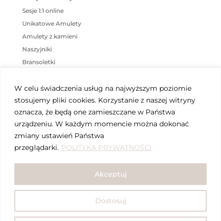
produktu
Sesje 1:1 online
Unikatowe Amulety
Amulety z kamieni
Naszyjniki
Bransoletki
KOSZYK
W celu świadczenia usług na najwyższym poziomie
stosujemy pliki cookies. Korzystanie z naszej witryny
Brak produktów w koszyku.
oznacza, że będą one zamieszczane w Państwa
urządzeniu. W każdym momencie można dokonać
ZNACZNIKI PRODUKTU
zmiany ustawień Państwa
przeglądarki.
POLITYKA PRYWATNOŚCI
ametyst
amulet
awenturyn
cytryn
fluoryt
harmonia
jaspis
Akceptuj
Joga Czakry Bioenergoterapia Reiki
kunzyt
labradoryt
ochrona
równowaga
spokój
Dostosuj
tanzanit
turmalin