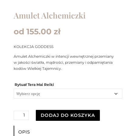
Amulet Alchemiczki
od
155.00
zł
KOLEKCJA GODDESS
Amulet Alchemiczki w intencji wewnętrznej przemiany
w jakości światła, mądrości, przemiany i odpamiętania
kodów Wielkiej Tajemnicy.
Rytuał Tera Mai Reiki
ilość
DODAJ DO KOSZYKA
Amulet
Alchemiczki
OPIS