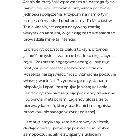
Jaspis dalmatyński wprowadza do naszego życia
harmonię, ugruntowanie, przywraca poczucie
jedności i połączenia. Przypomina nam o tym,
kim jesteśmy i skąd pochodzimy. Ta Moc jest w
Tobie. Jaspis jest często nazywany matką
wszystkich kamieni, więc czuję że to właśnie stąd
prowadziła mnie ta intencja.
Labradoryt oczyszcza ciało z toksyn, przynosi
jasność umysłu i uwalnia od natłoku dręczących
myśli. Rozprasza negatywną energię, inspiruje i
motywuje do realizacji założonych działań.
Poszerza naszą świadomość, wzmacnia poczucie
własnej wartości. Przynosi ulgę przy stanach
niepokoju i apatii zastępując je wiarą w siebie.
Labradoryt również reguluje problemy trawienne
i poprawia metabolizm. Legendy głoszą, że to
pierwszy kamień, który spadł z nieba, z ogniska
przodków płonącego w zorzy polarnej
Hematyt nazywany kamieniem wojowniczek,
dodaje odwagi, przyciąga pomyślność i dobre
samopoczucie. Silnie związany z układem