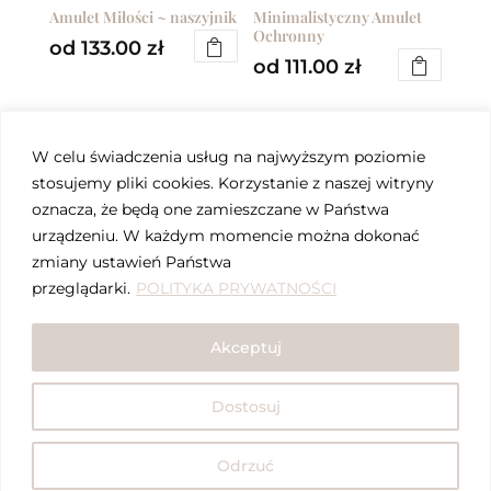
Amulet Miłości ~ naszyjnik
Minimalistyczny Amulet
Ochronny
od
133.00
zł
od
111.00
zł
Ten
Ten
produkt
produkt
ma
ma
W celu świadczenia usług na najwyższym poziomie
wiele
wiele
stosujemy pliki cookies. Korzystanie z naszej witryny
wariantów.
oznacza, że będą one zamieszczane w Państwa
wariantów.
Opcje
urządzeniu. W każdym momencie można dokonać
Opcje
można
zmiany ustawień Państwa
można
wybrać
przeglądarki.
POLITYKA PRYWATNOŚCI
wybrać
na
na
Amulet Odwagi ~
Szamański Amulet z
stronie
Akceptuj
naszyjnik
Turmalinem
stronie
produktu
od
144.00
zł
od
222.00
zł
produktu
Dostosuj
Ten
Ten
produkt
produkt
Odrzuć
ma
ma