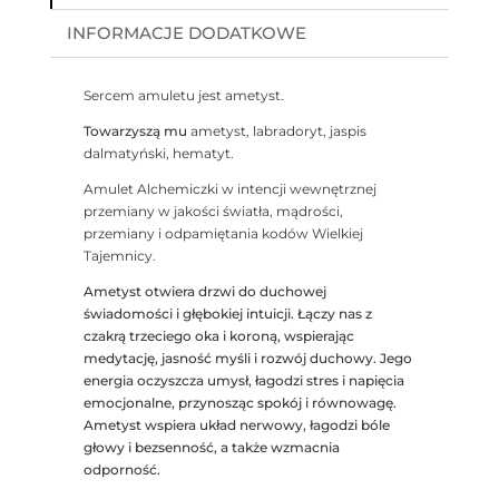
INFORMACJE DODATKOWE
Sercem amuletu jest ametyst.
Towarzyszą mu
ametyst,
labradoryt,
jaspis
dalmatyński,
hematyt.
Amulet Alchemiczki w intencji wewnętrznej
przemiany w jakości światła, mądrości,
przemiany i odpamiętania kodów Wielkiej
Tajemnicy.
Ametyst otwiera drzwi do duchowej
świadomości i głębokiej intuicji. Łączy nas z
czakrą trzeciego oka i koroną, wspierając
medytację, jasność myśli i rozwój duchowy. Jego
energia oczyszcza umysł, łagodzi stres i napięcia
emocjonalne, przynosząc spokój i równowagę.
Ametyst wspiera układ nerwowy, łagodzi bóle
głowy i bezsenność, a także wzmacnia
odporność.