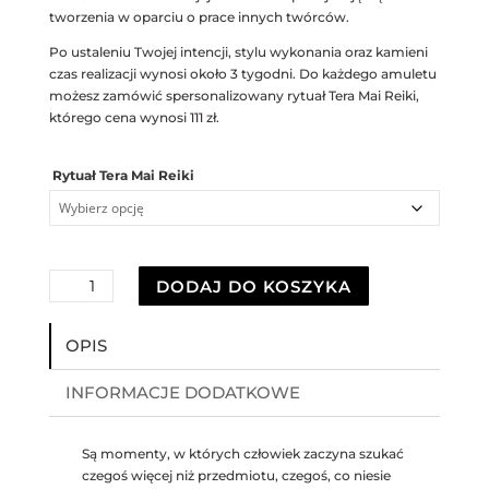
tworzenia w oparciu o prace innych twórców.
Po ustaleniu Twojej intencji, stylu wykonania oraz kamieni
czas realizacji wynosi około 3 tygodni. Do każdego amuletu
możesz zamówić spersonalizowany rytuał Tera Mai Reiki,
którego cena wynosi 111 zł.
Rytuał Tera Mai Reiki
ilość
DODAJ DO KOSZYKA
PORTAL
~
OPIS
rytuał
narodzin
osobistego
INFORMACJE DODATKOWE
amuletu
z
intencją
Są momenty, w których człowiek zaczyna szukać
czegoś więcej niż przedmiotu, czegoś, co niesie