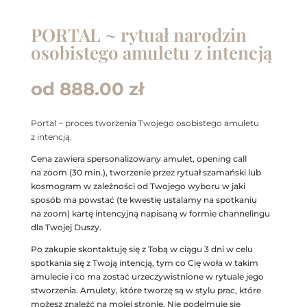
PORTAL ~ rytuał narodzin
osobistego amuletu z intencją
od
888.00
zł
Portal ~ proces tworzenia Twojego osobistego amuletu
z intencją.
Cena zawiera spersonalizowany amulet, opening call
na zoom (30 min.), tworzenie przez rytuał szamański lub
kosmogram w zależności od Twojego wyboru w jaki
sposób ma powstać (te kwestię ustalamy na spotkaniu
na zoom) kartę intencyjną napisaną w formie channelingu
dla Twojej Duszy.
Po zakupie skontaktuję się z Tobą w ciągu 3 dni w celu
spotkania się z Twoją intencją, tym co Cię woła w takim
amulecie i co ma zostać urzeczywistnione w rytuale jego
stworzenia. Amulety, które tworzę są w stylu prac, które
możesz znaleźć na mojej stronie. Nie podejmuję się