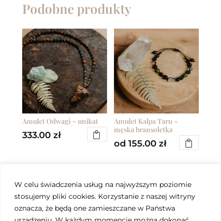
Podobne produkty
Amulet Odwagi ~ unikat
Amulet Kalpa Taru ~
męska bransoletka
333.00
zł
od
155.00
zł
Ten
produkt
ma
W celu świadczenia usług na najwyższym poziomie
wiele
stosujemy pliki cookies. Korzystanie z naszej witryny
wariantów.
oznacza, że będą one zamieszczane w Państwa
urządzeniu. W każdym momencie można dokonać
Opcje