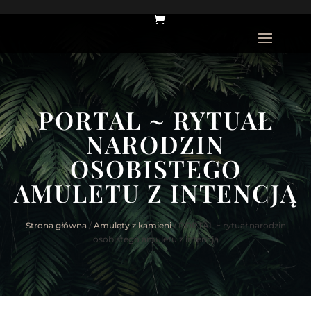
PORTAL ~ RYTUAŁ
NARODZIN
OSOBISTEGO
AMULETU Z INTENCJĄ
Strona główna
/
Amulety z kamieni
/ PORTAL ~ rytuał narodzin
osobistego amuletu z intencją