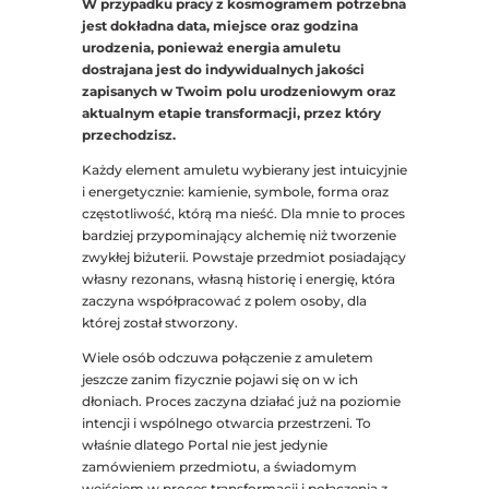
W przypadku pracy z kosmogramem potrzebna
jest dokładna data, miejsce oraz godzina
urodzenia, ponieważ energia amuletu
dostrajana jest do indywidualnych jakości
zapisanych w Twoim polu urodzeniowym oraz
aktualnym etapie transformacji, przez który
przechodzisz.
Każdy element amuletu wybierany jest intuicyjnie
i energetycznie: kamienie, symbole, forma oraz
częstotliwość, którą ma nieść. Dla mnie to proces
bardziej przypominający alchemię niż tworzenie
zwykłej biżuterii. Powstaje przedmiot posiadający
własny rezonans, własną historię i energię, która
zaczyna współpracować z polem osoby, dla
której został stworzony.
Wiele osób odczuwa połączenie z amuletem
jeszcze zanim fizycznie pojawi się on w ich
dłoniach. Proces zaczyna działać już na poziomie
intencji i wspólnego otwarcia przestrzeni. To
właśnie dlatego Portal nie jest jedynie
zamówieniem przedmiotu, a świadomym
wejściem w proces transformacji i połączenia z