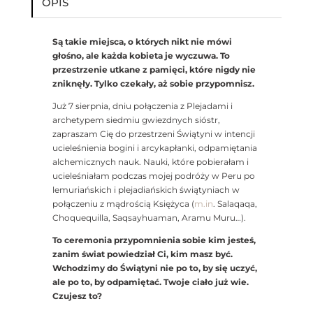
OPIS
GODDESS
online
Są takie miejsca, o których nikt nie mówi
głośno, ale każda kobieta je wyczuwa. To
przestrzenie utkane z pamięci, które nigdy nie
zniknęły. Tylko czekały, aż sobie przypomnisz.
Już 7 sierpnia, dniu połączenia z Plejadami i
archetypem siedmiu gwiezdnych sióstr,
zapraszam Cię do przestrzeni Świątyni w intencji
ucieleśnienia bogini i arcykapłanki, odpamiętania
alchemicznych nauk. Nauki, które pobierałam i
ucieleśniałam podczas mojej podróży w Peru po
lemuriańskich i plejadiańskich świątyniach w
połączeniu z mądrością Księżyca (
m.in
. Salaqaqa,
Choquequilla, Saqsayhuaman, Aramu Muru…).
To ceremonia przypomnienia sobie kim jesteś,
zanim świat powiedział Ci, kim masz być.
Wchodzimy do Świątyni nie po to, by się uczyć,
ale po to, by odpamiętać. Twoje ciało już wie.
Czujesz to?