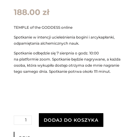
188.00
zł
TEMPLE of the GODDESS online
Spotkanie w intencji ucieleśnienia bogini i arcykapłanki,
odpamiętania alchemicznych nauk.
Spotkanie odbędzie się 7 sierpnia o godz. 10:00
na platformie zoom. Spotkanie będzie nagrywane, a każda
osoba, która wykupiła dostęp otrzyma ode mnie nagranie
tego samego dnia. Spotkanie potrwa około 111 minut.
ilość
DODAJ DO KOSZYKA
TEMPLE
of
the