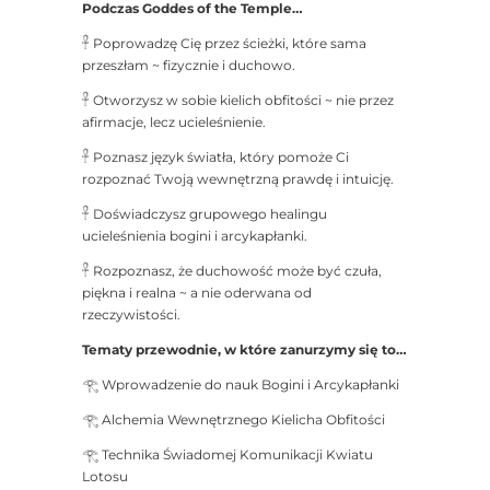
Podczas Goddes of the Temple…
𓋹 Poprowadzę Cię przez ścieżki, które sama
przeszłam ~ fizycznie i duchowo.
𓋹 Otworzysz w sobie kielich obfitości ~ nie przez
afirmacje, lecz ucieleśnienie.
𓋹 Poznasz język światła, który pomoże Ci
rozpoznać Twoją wewnętrzną prawdę i intuicję.
𓋹 Doświadczysz grupowego healingu
ucieleśnienia bogini i arcykapłanki.
𓋹 Rozpoznasz, że duchowość może być czuła,
piękna i realna ~ a nie oderwana od
rzeczywistości.
Tematy przewodnie, w które zanurzymy się to…
𓂀 Wprowadzenie do nauk Bogini i Arcykapłanki
𓂀 Alchemia Wewnętrznego Kielicha Obfitości
𓂀 Technika Świadomej Komunikacji Kwiatu
Lotosu