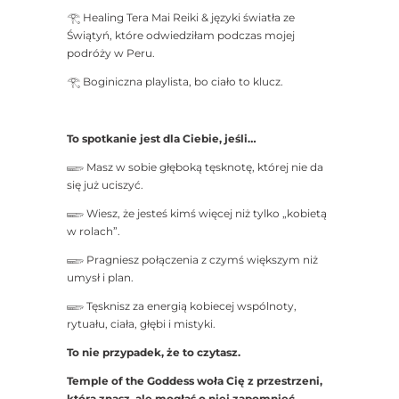
𓂀 Healing Tera Mai Reiki & języki światła ze
Świątyń, które odwiedziłam podczas mojej
podróży w Peru.
𓂀 Boginiczna playlista, bo ciało to klucz.
To spotkanie jest dla Ciebie, jeśli…
𓆃 Masz w sobie głęboką tęsknotę, której nie da
się już uciszyć.
𓆃 Wiesz, że jesteś kimś więcej niż tylko „kobietą
w rolach”.
𓆃 Pragniesz połączenia z czymś większym niż
umysł i plan.
𓆃 Tęsknisz za energią kobiecej wspólnoty,
rytuału, ciała, głębi i mistyki.
To nie przypadek, że to czytasz.
Temple of the Goddess woła Cię z przestrzeni,
którą znasz, ale mogłaś o niej zapomnieć.