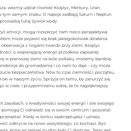
sza, wezmą udział również Księżyc, Merkury, Uran
 w tym samym znaku. O napoje zadbają Saturn i Neptun
wprowadzą tutaj żywioł wody.
zyli emocji, mogą rozszerzyć nam nieco perspektywę
stkim może pojawić się brak jakiegokolwiek działania
 i obserwacja z nogami twardo przy ziemi. Księżyc
ości, o wspierającej energii przodków zapisanej
się w pierwszej ziemi na kole zodiaku, możemy bardziej
endencje do gromadzenia i co nam to daje – czy może
ucie bezpieczeństwa. Nów to czas ciemności, początku,
kroki w naszym życiu. Sprzyja on temu, by zanurzyć się
i w ciele. I przypomnieniu sobie, że to najpiękniejszy
zasobach, o kreatywności swojej energii i sile swojego
óre pomogą Ci odnaleźć się w swoim centrum i pozostać
przerastać. Kiedy w końcu zaakceptujesz i uznasz,
nowić odkrycie na nowo wszystkiego, co kochasz. Być
nia, które wcześniej trudno było Ci dostrzec. Teraz jest