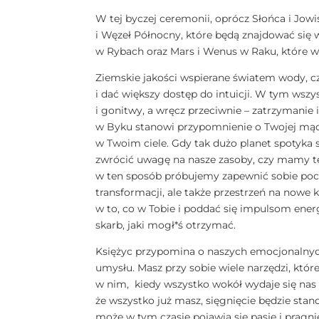
W tej byczej ceremonii, oprócz Słońca i Jowi
i Węzeł Północny, które będą znajdować się
w Rybach oraz Mars i Wenus w Raku, które 
Ziemskie jakości wspierane światem wody, c
i dać większy dostęp do intuicji. W tym wszy
i gonitwy, a wręcz przeciwnie – zatrzymanie
w Byku stanowi przypomnienie o Twojej mądr
w Twoim ciele. Gdy tak dużo planet spotyka 
zwrócić uwagę na nasze zasoby, czy mamy t
w ten sposób próbujemy zapewnić sobie pocz
transformacji, ale także przestrzeń na nowe 
w to, co w Tobie i poddać się impulsom energi
skarb, jaki mogł*ś otrzymać.
Księżyc przypomina o naszych emocjonalnych 
umysłu. Masz przy sobie wiele narzędzi, kt
w nim, kiedy wszystko wokół wydaje się nas 
że wszystko już masz, sięgnięcie będzie sta
może w tym czasie pojawią się pasje i pragnie