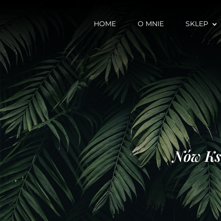
HOME
O MNIE
SKLEP
Nów Ksi