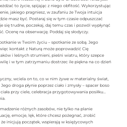
jeżdżać to życie, spijając z niego obfitość. Wykorzystując
nie, jakiego pragniesz, w zaufaniu że Twoja intuicja
zie masz być. Postaraj się w tym czasie odpuszczać
je się trudne, poczekaj, daj temu czas i pozwól wypłynąć
ść. Ocenę na obserwację. Poddaj się słodyczy.
potkanie w Twoim życiu – spotkanie ze sobą. Jego
 więc kontakt z Naturą może poprowadzić Cię
aków i leśnych strumieni, pieśni wiatru, który szepce
wilę i w tym zatrzymaniu dostrzec ile piękna na co dzień
zyczny, wciela on to, co w nim żywe w materialny świat,
 Jego droga płynie poprzez ciało i zmysły – spacer boso
 ciała przy ciele, celebracja przygotowywania posiłku…
nia.
madzenie różnych zasobów, nie tylko na planie
uację, emocje, lęk, które chcesz pożegnać, zrobić
 że inicjują początek, wspierają w księżycowych