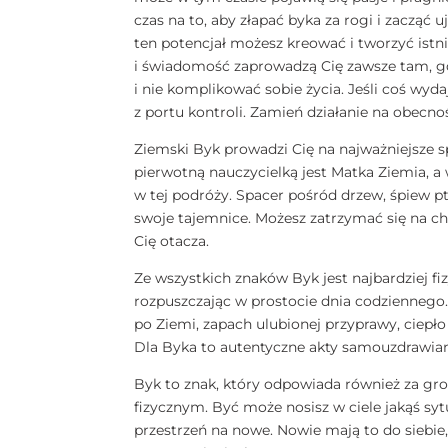
czas na to, aby złapać byka za rogi i zacząć u
ten potencjał możesz kreować i tworzyć istnie
i świadomość zaprowadzą Cię zawsze tam, gd
i nie komplikować sobie życia. Jeśli coś wyda
z portu kontroli. Zamień działanie na obecno
Ziemski Byk prowadzi Cię na najważniejsze s
pierwotną nauczycielką jest Matka Ziemia, a
w tej podróży. Spacer pośród drzew, śpiew pt
swoje tajemnice. Możesz zatrzymać się na ch
Cię otacza.
Ze wszystkich znaków Byk jest najbardziej fi
rozpuszczając w prostocie dnia codziennego.
po Ziemi, zapach ulubionej przyprawy, ciepło
Dla Byka to autentyczne akty samouzdrawia
Byk to znak, który odpowiada również za gro
fizycznym. Być może nosisz w ciele jakąś syt
przestrzeń na nowe. Nowie mają to do siebie,