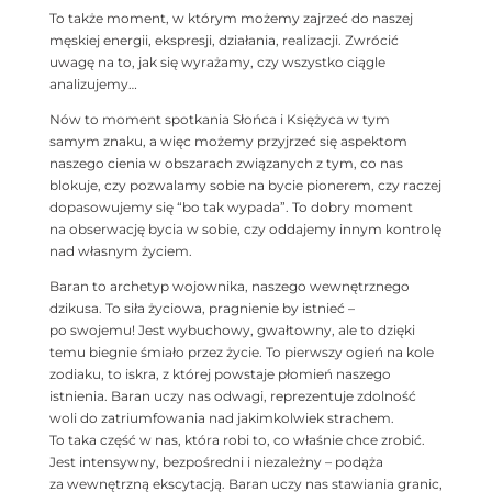
To także moment, w którym możemy zajrzeć do naszej
męskiej energii, ekspresji, działania, realizacji. Zwrócić
uwagę na to, jak się wyrażamy, czy wszystko ciągle
analizujemy…
Nów to moment spotkania Słońca i Księżyca w tym
samym znaku, a więc możemy przyjrzeć się aspektom
naszego cienia w obszarach związanych z tym, co nas
blokuje, czy pozwalamy sobie na bycie pionerem, czy raczej
dopasowujemy się “bo tak wypada”. To dobry moment
na obserwację bycia w sobie, czy oddajemy innym kontrolę
nad własnym życiem.
Baran to archetyp wojownika, naszego wewnętrznego
dzikusa. To siła życiowa, pragnienie by istnieć –
po swojemu! Jest wybuchowy, gwałtowny, ale to dzięki
temu biegnie śmiało przez życie. To pierwszy ogień na kole
zodiaku, to iskra, z której powstaje płomień naszego
istnienia. Baran uczy nas odwagi, reprezentuje zdolność
woli do zatriumfowania nad jakimkolwiek strachem.
To taka część w nas, która robi to, co właśnie chce zrobić.
Jest intensywny, bezpośredni i niezależny – podąża
za wewnętrzną ekscytacją. Baran uczy nas stawiania granic,