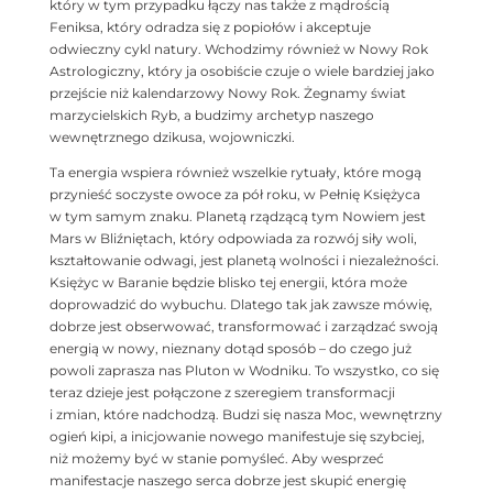
który w tym przypadku łączy nas także z mądrością
Feniksa, który odradza się z popiołów i akceptuje
odwieczny cykl natury. Wchodzimy również w Nowy Rok
Astrologiczny, który ja osobiście czuje o wiele bardziej jako
przejście niż kalendarzowy Nowy Rok. Żegnamy świat
marzycielskich Ryb, a budzimy archetyp naszego
wewnętrznego dzikusa, wojowniczki.
Ta energia wspiera również wszelkie rytuały, które mogą
przynieść soczyste owoce za pół roku, w Pełnię Księżyca
w tym samym znaku. Planetą rządzącą tym Nowiem jest
Mars w Bliźniętach, który odpowiada za rozwój siły woli,
kształtowanie odwagi, jest planetą wolności i niezależności.
Księżyc w Baranie będzie blisko tej energii, która może
doprowadzić do wybuchu. Dlatego tak jak zawsze mówię,
dobrze jest obserwować, transformować i zarządzać swoją
energią w nowy, nieznany dotąd sposób – do czego już
powoli zaprasza nas Pluton w Wodniku. To wszystko, co się
teraz dzieje jest połączone z szeregiem transformacji
i zmian, które nadchodzą. Budzi się nasza Moc, wewnętrzny
ogień kipi, a inicjowanie nowego manifestuje się szybciej,
niż możemy być w stanie pomyśleć. Aby wesprzeć
manifestacje naszego serca dobrze jest skupić energię