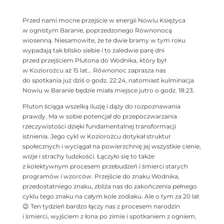
Przed nami mocne przejście w energii Nowiu Księżyca
w ognistym Baranie, poprzedzonego Równonocą
wiosenną. Niesamowite, że te dwie bramy w tym roku
wypadają tak blisko siebie i to zaledwie parę dni
przed przejściem Plutona do Wodnika, który był
w Koziorożcu aż 15 lat… Równonoc zaprasza nas
do spotkania już dziś o godz. 22:24, natomiast kulminacja
Nowiu w Baranie będzie miała miejsce jutro o godz. 18:23.
Pluton ściąga wszelką iluzję i dąży do rozpoznawania
prawdy. Ma w sobie potencjał do przepoczwarzania
rzeczywistości dzięki fundamentalnej transformacji
istnienia. Jego cykl w Koziorożcu dotykał struktur
społecznych i wyciągał na powierzchnię jej wszystkie cienie,
wizje i strachy ludzkości. Łączyło się to także
z kolektywnym procesem przebudzeń i śmierci starych
programów i wzorców. Przejście do znaku Wodnika,
przedostatniego znaku, zbliża nas do zakończenia pełnego
cyklu tego znaku na całym kole zodiaku. Ale o tym za 20 lat
😉 Ten tydzień bardzo łączy nas z procesem narodzin
i śmierci, wyjściem z łona po zimie i spotkaniem z ogniem,