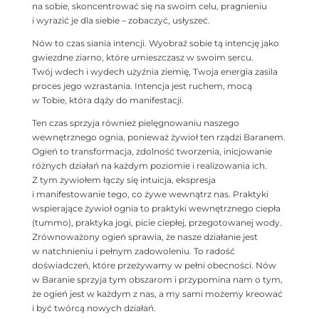
na sobie, skoncentrować się na swoim celu, pragnieniu
i wyrazić je dla siebie – zobaczyć, usłyszeć.
Nów to czas siania intencji. Wyobraź sobie tą intencję jako
gwiezdne ziarno, które umieszczasz w swoim sercu.
Twój wdech i wydech użyźnia ziemię, Twoja energia zasila
proces jego wzrastania. Intencja jest ruchem, mocą
w Tobie, która dąży do manifestacji.
Ten czas sprzyja również pielęgnowaniu naszego
wewnętrznego ognia, ponieważ żywioł ten rządzi Baranem.
Ogień to transformacja, zdolność tworzenia, inicjowanie
różnych działań na każdym poziomie i realizowania ich.
Z tym żywiołem łączy się intuicja, ekspresja
i manifestowanie tego, co żywe wewnątrz nas. Praktyki
wspierające żywioł ognia to praktyki wewnętrznego ciepła
(tummo), praktyka jogi, picie ciepłej, przegotowanej wody.
Zrównoważony ogień sprawia, że nasze działanie jest
w natchnieniu i pełnym zadowoleniu. To radość
doświadczeń, które przeżywamy w pełni obecności. Nów
w Baranie sprzyja tym obszarom i przypomina nam o tym,
że ogień jest w każdym z nas, a my sami możemy kreować
i być twórcą nowych działań.